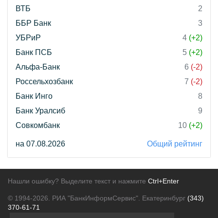
ВТБ
2
ББР Банк
3
УБРиР
4
(+2)
Банк ПСБ
5
(+2)
Альфа-Банк
6
(-2)
Россельхозбанк
7
(-2)
Банк Инго
8
Банк Уралсиб
9
Совкомбанк
10
(+2)
на 07.08.2026
Общий рейтинг
Нашли ошибку? Выделите текст и нажмите
Ctrl+Enter
© 1994-2026.
РИА "БанкИнформСервис". Екатеринбург
(343)
370-61-71