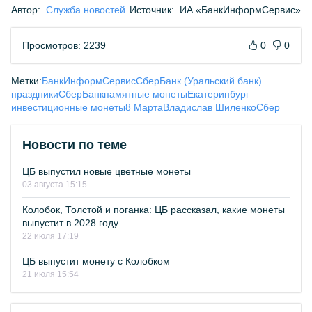
Автор:
Служба новостей
Источник:
ИА «БанкИнформСервис»
Просмотров: 2239
0
0
Метки:
БанкИнформСервис
СберБанк (Уральский банк)
праздники
СберБанк
памятные монеты
Екатеринбург
инвестиционные монеты
8 Марта
Владислав Шиленко
Сбер
Новости по теме
ЦБ выпустил новые цветные монеты
03 августа 15:15
Колобок, Толстой и поганка: ЦБ рассказал, какие монеты
выпустит в 2028 году
22 июля 17:19
ЦБ выпустит монету с Колобком
21 июля 15:54