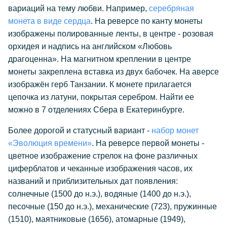
вариаций на тему любви. Например,
серебряная
монета в виде сердца
. На реверсе по канту монеты
изображены полированные ленты, в центре - розовая
орхидея и надпись на английском «Любовь
драгоценна». На магнитном креплении в центре
монеты закреплена вставка из двух бабочек. На аверсе
изображён герб Танзании. К монете прилагается
цепочка из латуни, покрытая серебром. Найти ее
можно в 7 отделениях Сбера в Екатеринбурге.
Более дорогой и статусный вариант -
набор монет
«Эволюция времени»
. На реверсе первой монеты -
цветное изображение стрелок на фоне различных
циферблатов и чеканные изображения часов, их
названий и приблизительных дат появления:
солнечные (1500 до н.э.), водяные (1400 до н.э.),
песочные (150 до н.э.), механические (723), пружинные
(1510), маятниковые (1656), атомарные (1949),