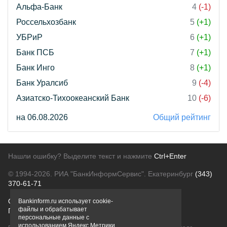
Альфа-Банк
4
(-1)
Россельхозбанк
5
(+1)
УБРиР
6
(+1)
Банк ПСБ
7
(+1)
Банк Инго
8
(+1)
Банк Уралсиб
9
(-4)
Азиатско-Тихоокеанский Банк
10
(-6)
на 06.08.2026
Общий рейтинг
Нашли ошибку? Выделите текст и нажмите
Ctrl+Enter
© 1994-2026.
РИА "БанкИнформСервис". Екатеринбург
(343)
370-61-71
О проекте
Политика конфиденциальности
Bankinform.ru использует cookie-
файлы и обрабатывает
Правовая информация
Для рекламодателей
персональные данные с
использованием Яндекс Метрики,