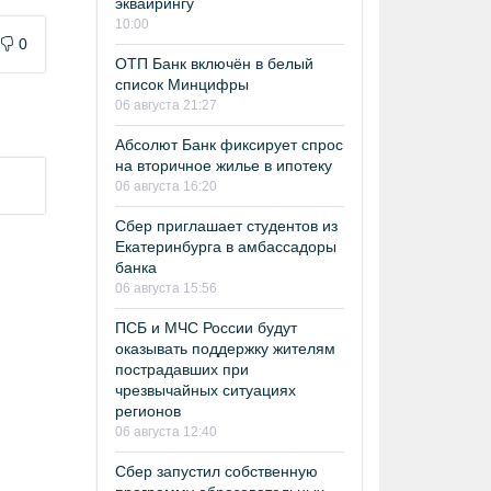
эквайрингу
10:00
0
ОТП Банк включён в белый
список Минцифры
06 августа 21:27
Абсолют Банк фиксирует спрос
на вторичное жилье в ипотеку
06 августа 16:20
Сбер приглашает студентов из
Екатеринбурга в амбассадоры
банка
06 августа 15:56
ПСБ и МЧС России будут
оказывать поддержку жителям
пострадавших при
чрезвычайных ситуациях
регионов
06 августа 12:40
Сбер запустил собственную