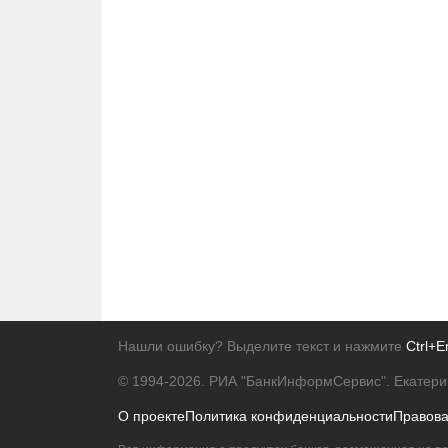
Нашли ошибку? Выделите текст и нажмите
Ctrl+E
© 1994-2026.
РИА "БанкИнформСервис". Екатери
О проекте
Политика конфиденциальности
Правов