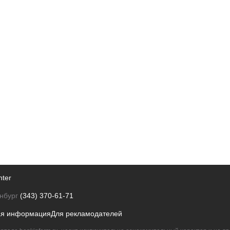
nter
нбург
(343) 370-61-71
ая информация
Для рекламодателей