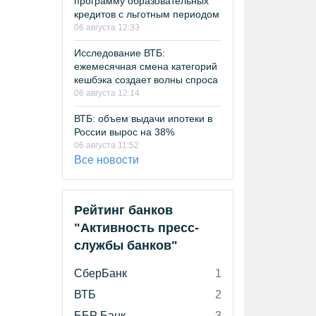
программу образовательных
кредитов с льготным периодом
06 августа 12:33
Исследование ВТБ:
ежемесячная смена категорий
кешбэка создает волны спроса
06 августа 12:14
ВТБ: объем выдачи ипотеки в
России вырос на 38%
06 августа 11:52
Все новости
Рейтинг банков
"Активность пресс-
службы банков"
СберБанк
1
ВТБ
2
ББР Банк
3