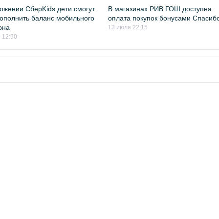
ожении СберKids дети смогут
В магазинах РИВ ГОШ доступна
ополнить баланс мобильного
оплата покупок бонусами Спасиб
она
13 июля 22:15
 12:50