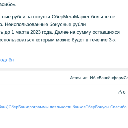
асибо».
усные рубли за покупки СберМегаМаркет больше не
бо. Неиспользованные бонусные рубли
 до 1 марта 2023 года. Далее на сумму оставшихся
оспользоваться которым можно будет в течение 3-х
родлён
Источник:
ИА «БанкИнформСе
0
банк)
СберБанк
программы лояльности банков
Сбер
Бонусы Спасибо