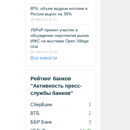
ВТБ: объем выдачи ипотеки в
России вырос на 38%
06 августа 11:52
УБРиР принял участие в
обсуждении перспектив рынка
ИЖС на выставке Open Village
Ural
06 августа 10:40
Все новости
Рейтинг банков
"Активность пресс-
службы банков"
СберБанк
1
ВТБ
2
ББР Банк
3