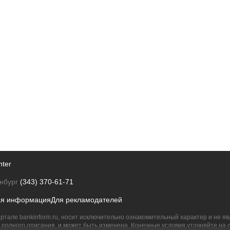
nter
нбург
(343) 370-61-71
ая информация
Для рекламодателей
ртале bankinform.ru, носит исключительно ознакомительный характер и не 
полного описания, и может быть изменена. Конечные условия уточняйте на 