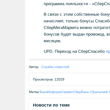
программа лояльности - «СберСп
В связи с этим собственные бон
начисляет, только бонусы Спаси
СберМегаМаркета можно потратить
бонусов будет выдан промокод, в
месяцев.
UPD. Переход на СберСпасибо
п
Автор:
Служба новостей
Просмотров: 12029
Метки:
БанкИнформСервис
СберБанк (Уральский 
Новости по теме