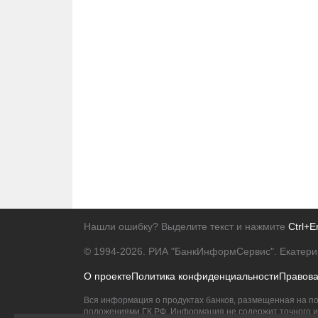
Нашли ошибку? Выделите текст и нажмите
Ctrl+E
© 1994-2026.
РИА "БанкИнформСервис". Екатери
О проекте
Политика конфиденциальности
Правов
Вся информация о продуктах банков, размещенная на по
положениями ГК РФ. Информация не содержит точного и 