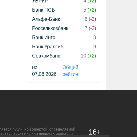
УБРиР
4
(+2)
Банк ПСБ
5
(+2)
Альфа-Банк
6
(-2)
Россельхозбанк
7
(-2)
Банк Инго
8
Банк Уралсиб
9
Совкомбанк
10
(+2)
на
Общий
07.08.2026
рейтинг
является публичной офертой, определяемой
16+
сайтах банков или при личном обращении.