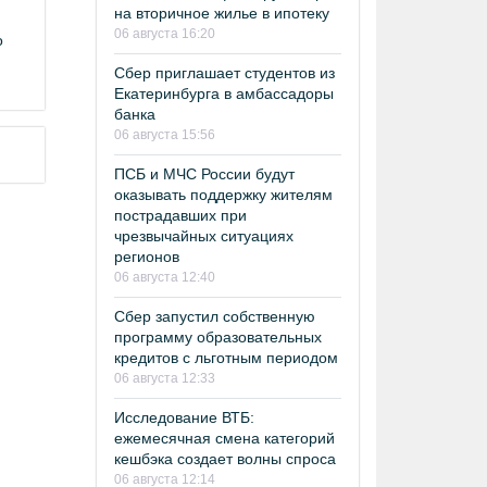
на вторичное жилье в ипотеку
06 августа 16:20
о
Сбер приглашает студентов из
Екатеринбурга в амбассадоры
банка
06 августа 15:56
ПСБ и МЧС России будут
оказывать поддержку жителям
пострадавших при
чрезвычайных ситуациях
регионов
06 августа 12:40
Сбер запустил собственную
программу образовательных
кредитов с льготным периодом
06 августа 12:33
Исследование ВТБ:
ежемесячная смена категорий
кешбэка создает волны спроса
06 августа 12:14