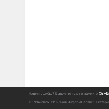
Нашли ошибку? Выделите текст и нажмите
Ctrl+E
© 1994-2026.
РИА "БанкИнформСервис". Екатери