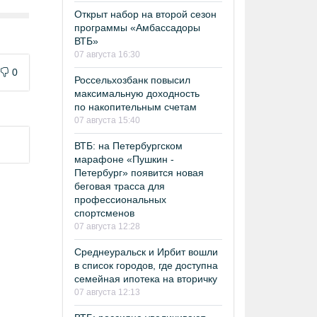
Открыт набор на второй сезон
программы «Амбассадоры
ВТБ»
07 августа 16:30
0
Россельхозбанк повысил
максимальную доходность
по накопительным счетам
07 августа 15:40
ВТБ: на Петербургском
марафоне «Пушкин -
Петербург» появится новая
беговая трасса для
профессиональных
спортсменов
07 августа 12:28
Среднеуральск и Ирбит вошли
в список городов, где доступна
семейная ипотека на вторичку
07 августа 12:13