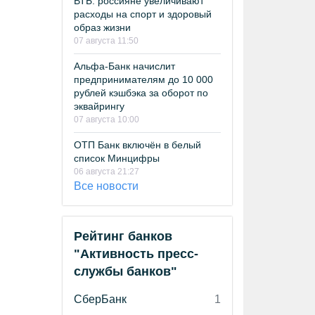
ВТБ: россияне увеличивают
расходы на спорт и здоровый
образ жизни
07 августа 11:50
Альфа-Банк начислит
предпринимателям до 10 000
рублей кэшбэка за оборот по
эквайрингу
07 августа 10:00
ОТП Банк включён в белый
список Минцифры
06 августа 21:27
Все новости
Рейтинг банков
"Активность пресс-
службы банков"
СберБанк
1