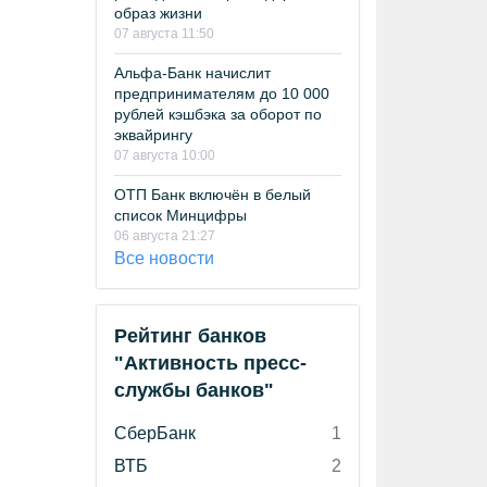
образ жизни
07 августа 11:50
Альфа-Банк начислит
предпринимателям до 10 000
рублей кэшбэка за оборот по
эквайрингу
07 августа 10:00
ОТП Банк включён в белый
список Минцифры
06 августа 21:27
Все новости
Рейтинг банков
"Активность пресс-
службы банков"
СберБанк
1
ВТБ
2