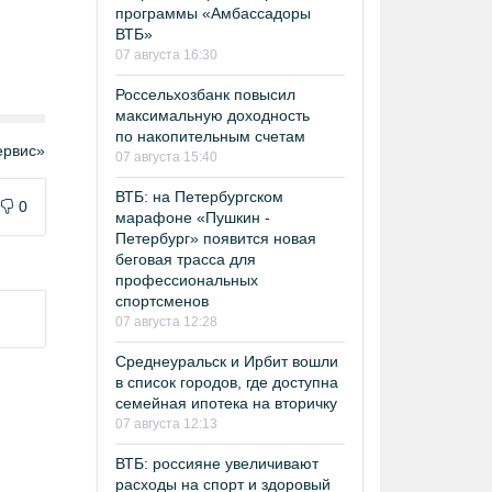
программы «Амбассадоры
ВТБ»
07 августа 16:30
Россельхозбанк повысил
максимальную доходность
по накопительным счетам
рвис»
07 августа 15:40
ВТБ: на Петербургском
0
марафоне «Пушкин -
Петербург» появится новая
беговая трасса для
профессиональных
спортсменов
07 августа 12:28
Среднеуральск и Ирбит вошли
в список городов, где доступна
семейная ипотека на вторичку
07 августа 12:13
ВТБ: россияне увеличивают
расходы на спорт и здоровый