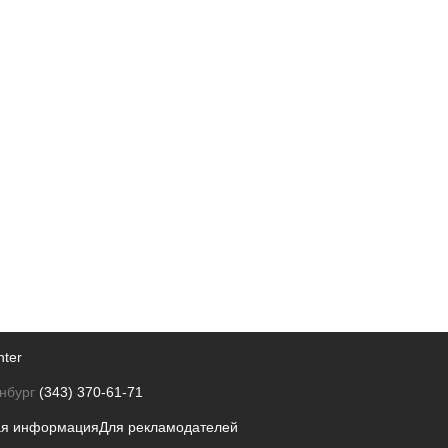
nter
нбург
(343) 370-61-71
ая информация
Для рекламодателей