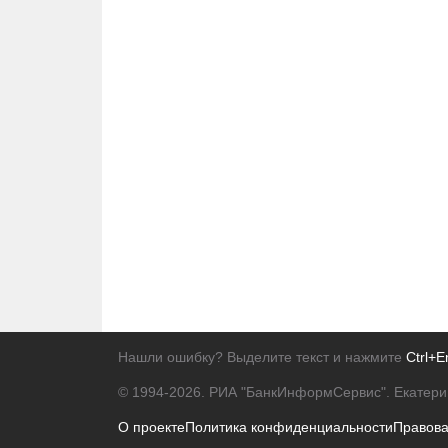
Нашли ошибку? Выделите текст и нажмите
Ctrl+E
© 1994-2026.
РИА "БанкИнформСервис". Екатери
О проекте
Политика конфиденциальности
Правов