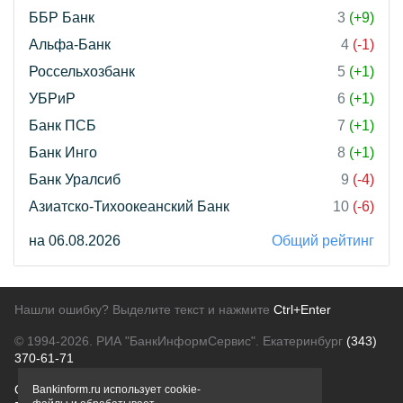
ББР Банк
3
(+9)
Альфа-Банк
4
(-1)
Россельхозбанк
5
(+1)
УБРиР
6
(+1)
Банк ПСБ
7
(+1)
Банк Инго
8
(+1)
Банк Уралсиб
9
(-4)
Азиатско-Тихоокеанский Банк
10
(-6)
на 06.08.2026
Общий рейтинг
Нашли ошибку? Выделите текст и нажмите
Ctrl+Enter
© 1994-2026.
РИА "БанкИнформСервис". Екатеринбург
(343)
370-61-71
О проекте
Политика конфиденциальности
Bankinform.ru использует cookie-