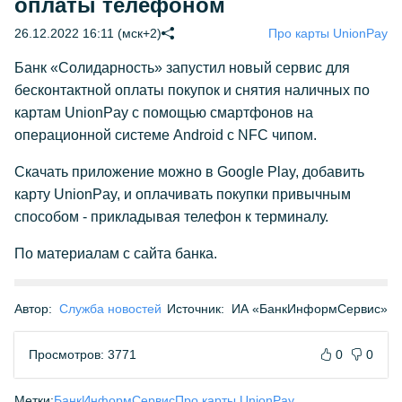
оплаты телефоном
26.12.2022 16:11 (мск+2)
Про карты UnionPay
Банк «Солидарность» запустил новый сервис для
бесконтактной оплаты покупок и снятия наличных по
картам UnionPay с помощью смартфонов на
операционной системе Android c NFC чипом.
Скачать приложение можно в Google Play, добавить
карту UnionPay, и оплачивать покупки привычным
способом - прикладывая телефон к терминалу.
По материалам с сайта банка.
Автор:
Служба новостей
Источник:
ИА «БанкИнформСервис»
Просмотров: 3771
0
0
Метки:
БанкИнформСервис
Про карты UnionPay