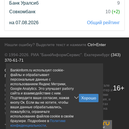
Банк Уралсиб
9
Совкомбанк
10
(+2)
на 07.08.2026
Общий рейтинг
Нашли ошибку? Выделите текст и нажмите
Ctrl+Enter
© 1994-2026.
РИА "БанкИнформСервис". Екатеринбург
(343)
370-61-71
О проекте
Политика конфиденциальности
Bankinform.ru использует cookie-
файлы и обрабатывает
Правовая информация
Для рекламодателей
персональные данные с
использованием Яндекс Метрики,
Вся информация о продуктах банков, размещенная на портале
16+
Google Analytics. Это улучшает работу
bankinform.ru, носит исключительно ознакомительный характер и
сайта и взаимодействие с ним.
не является публичной офертой, определяемой положениями
Подтвердите ваше согласие, нажав
ГК РФ. Информация не содержит точного и полного описания, и
кнопу Ок. Если вы не хотите, чтобы
может быть изменена. Конечные условия уточняйте на сайтах
ваши данные обрабатывались,
банков или при личном обращении. Исключительное право на
пожалуйста, ограничьте
товарные знаки принадлежит их правообладателям.
использование файлов cookie в своём
браузере. Подробнее в
Политике
конфиденциальности
.