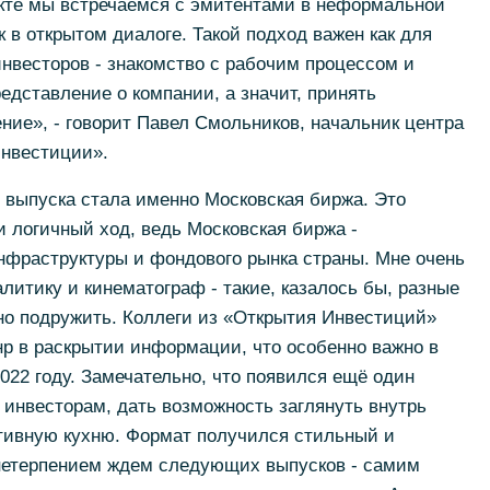
екте мы встречаемся с эмитентами в неформальной
в открытом диалоге. Такой подход важен как для
нвесторов - знакомство с рабочим процессом и
едставление о компании, а значит, принять
ие», - говорит Павел Смольников, начальник центра
нвестиции».
о выпуска стала именно Московская биржа. Это
и логичный ход, ведь Московская биржа -
нфраструктуры и фондового рынка страны. Мне очень
литику и кинематограф - такие, казалось бы, разные
но подружить. Коллеги из «Открытия Инвестиций»
р в раскрытии информации, что особенно важно в
022 году. Замечательно, что появился ещё один
 инвесторам, дать возможность заглянуть внутрь
ативную кухню. Формат получился стильный и
нетерпением ждем следующих выпусков - самим