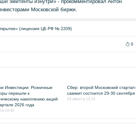
наши эмитенты изнутри» - прокомментировал Антон
 инвесторами Московской биржи.
ткрытие» (лицензия ЦБ РФ № 2209)
0
и Инвестиции: Розничные
Сбер: второй Московский стартап
оры перешли к
саммит состоится 29-30 сентября
гическому накоплению акций
03 августа 13:14
квартале 2026 года
ста 14:40