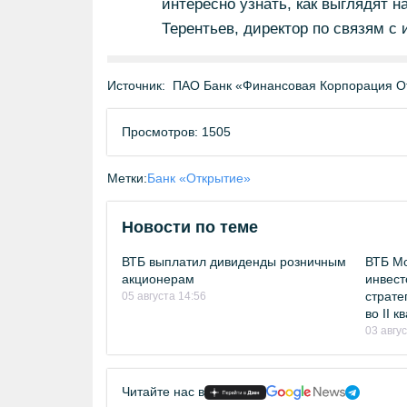
интересно узнать, как выглядят 
Терентьев, директор по связям с
Источник:
ПАО Банк «Финансовая Корпорация О
Просмотров: 1505
Метки:
Банк «Открытие»
Новости по теме
ВТБ выплатил дивиденды розничным
ВТБ Мо
акционерам
инвест
страте
05 августа 14:56
во II 
03 авгу
Читайте нас в