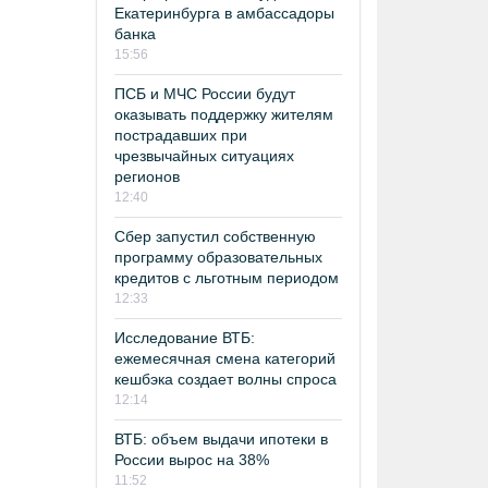
Екатеринбурга в амбассадоры
банка
15:56
ПСБ и МЧС России будут
оказывать поддержку жителям
пострадавших при
чрезвычайных ситуациях
регионов
12:40
Сбер запустил собственную
программу образовательных
кредитов с льготным периодом
12:33
Исследование ВТБ:
ежемесячная смена категорий
кешбэка создает волны спроса
12:14
ВТБ: объем выдачи ипотеки в
России вырос на 38%
11:52