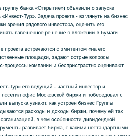
 группу банка «Открытие») объявили о запуске
«Инвест-Тур». Задача проекта - взглянуть на бизнес
ки зрения рядового инвестора, оценить его
ринять взвешенное решение о вложении в бумаги
е проекта встречаются с эмитентом «на его
дственные площадки, задают острые вопросы
с-процессы компании и беспристрастно оценивают
ест-Тур» его ведущий - частный инвестор и
 посетил офис Московской биржи и побеседовал с
ли выпуска узнают, как устроен бизнес Группы
адываются расходы и доходы биржи, почему ей так
 организацией, в чем особенности дивидендной
трументы развивает биржа, с какими нестандартными
я финансовая торговая площадка страны и как с ними