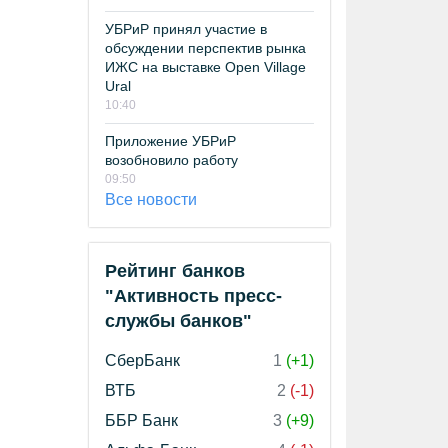
УБРиР принял участие в
обсуждении перспектив рынка
ИЖС на выставке Open Village
Ural
10:40
Приложение УБРиР
возобновило работу
09:50
Все новости
Рейтинг банков
"Активность пресс-
службы банков"
СберБанк
1
(+1)
ВТБ
2
(-1)
ББР Банк
3
(+9)