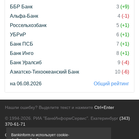
ББР Банк
3
(+9)
Альфа-Банк
4
(-1)
Россельхозбанк
5
(+1)
УБРиР
6
(+1)
Банк ПСБ
7
(+1)
Банк Инго
8
(+1)
Банк Уралсиб
9
(-4)
Азиатско-Тихоокеанский Банк
10
(-6)
на 06.08.2026
Общий рейтинг
Нашли ошибку? Выделите текст и нажмите
Ctrl+Enter
© 1994-2026.
РИА "БанкИнформСервис". Екатеринбург
(343)
370-61-71
О проекте
Политика конфиденциальности
Bankinform.ru использует cookie-