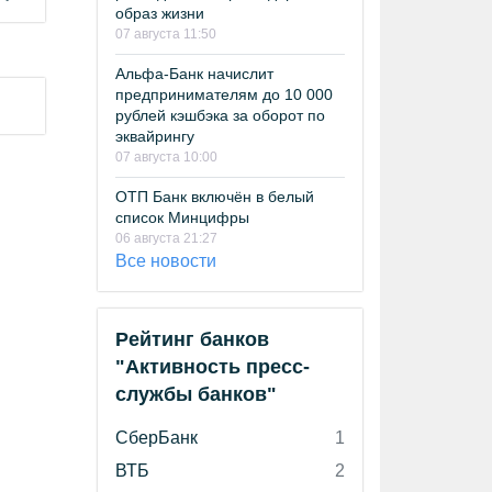
образ жизни
07 августа 11:50
Альфа-Банк начислит
предпринимателям до 10 000
рублей кэшбэка за оборот по
эквайрингу
07 августа 10:00
ОТП Банк включён в белый
список Минцифры
06 августа 21:27
Все новости
Рейтинг банков
"Активность пресс-
службы банков"
СберБанк
1
ВТБ
2