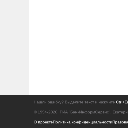
Нашли ошибку? Выделите текст и нажмите
Ctrl+E
© 1994-2026.
РИА "БанкИнформСервис". Екатери
О проекте
Политика конфиденциальности
Правов