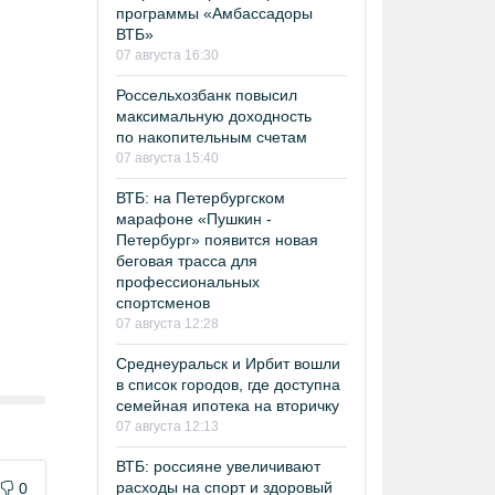
программы «Амбассадоры
ВТБ»
07 августа 16:30
Россельхозбанк повысил
максимальную доходность
по накопительным счетам
07 августа 15:40
ВТБ: на Петербургском
марафоне «Пушкин -
Петербург» появится новая
беговая трасса для
профессиональных
спортсменов
07 августа 12:28
Среднеуральск и Ирбит вошли
в список городов, где доступна
семейная ипотека на вторичку
07 августа 12:13
ВТБ: россияне увеличивают
расходы на спорт и здоровый
0