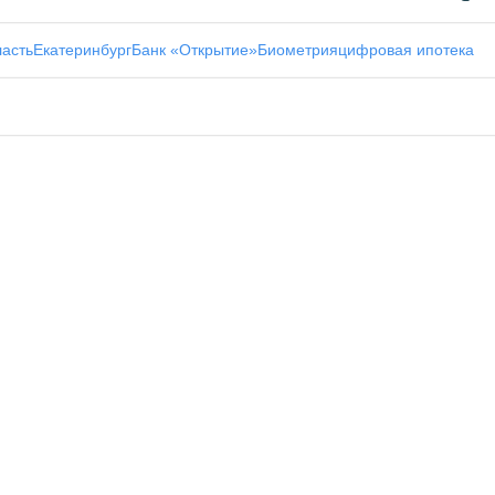
ласть
Екатеринбург
Банк «Открытие»
Биометрия
цифровая ипотека