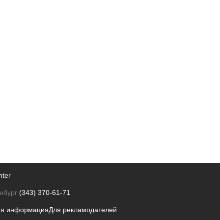
nter
нбург
(343) 370-61-71
ая информация
Для рекламодателей