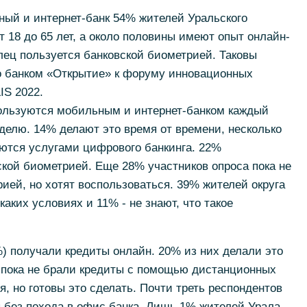
ый и интернет-банк 54% жителей Уральского
т 18 до 65 лет, а около половины имеют опыт онлайн-
ец пользуется банковской биометрией. Таковы
го банком «Открытие» к форуму инновационных
S 2022.
ользуются мобильным и интернет-банком каждый
еделю. 14% делают это время от времени, несколько
уются услугами цифрового банкинга. 22%
кой биометрией. Еще 28% участников опроса пока не
ией, но хотят воспользоваться. 39% жителей округа
каких условиях и 11% - не знают, что такое
) получали кредиты онлайн. 20% из них делали это
% пока не брали кредиты с помощью дистанционных
, но готовы это сделать. Почти треть респондентов
 без похода в офис банка. Лишь 1% жителей Урала