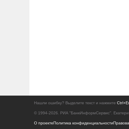
Нашли ошибку? Выделите текст и нажмите
Ctrl+E
© 1994-2026.
РИА "БанкИнформСервис". Екатери
О проекте
Политика конфиденциальности
Правов