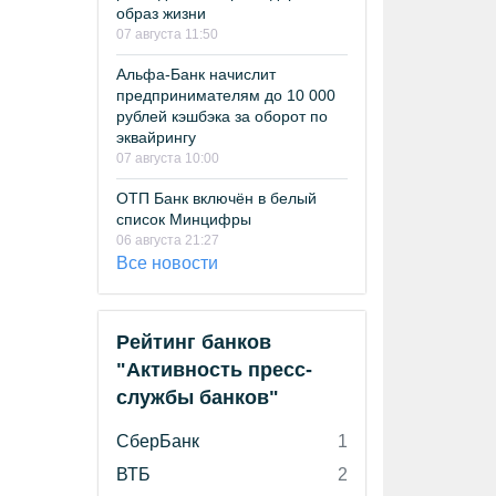
образ жизни
07 августа 11:50
Альфа-Банк начислит
предпринимателям до 10 000
рублей кэшбэка за оборот по
эквайрингу
07 августа 10:00
ОТП Банк включён в белый
список Минцифры
06 августа 21:27
Все новости
Рейтинг банков
"Активность пресс-
службы банков"
СберБанк
1
ВТБ
2