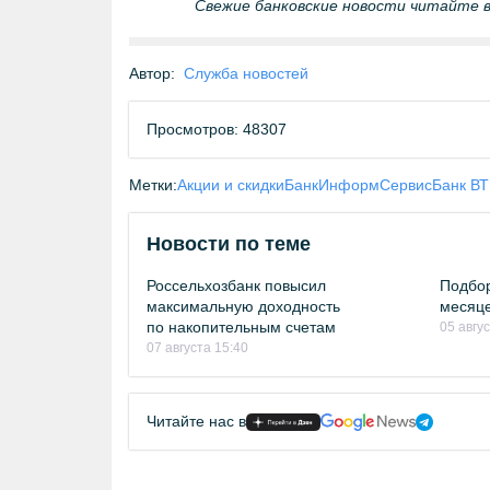
Свежие банковские новости читайте 
Автор:
Служба новостей
Просмотров: 48307
Метки:
Акции и скидки
БанкИнформСервис
Банк В
Новости по теме
Россельхозбанк повысил
Подбор
максимальную доходность
месяце
по накопительным счетам
05 авгу
07 августа 15:40
Читайте нас в