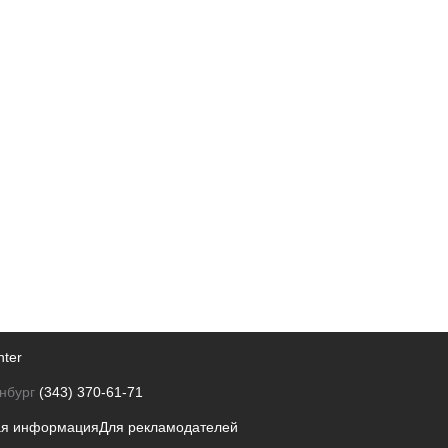
nter
нбург
(343) 370-61-71
ая информация
Для рекламодателей