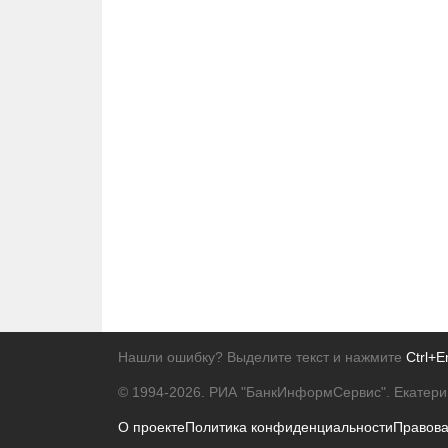
Нашли ошибку? Выделите текст и нажмите
Ctrl+E
© 1994-2026.
РИА "БанкИнформСервис". Екатери
О проекте
Политика конфиденциальности
Правов