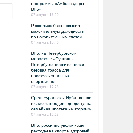
программы «Амбассадоры
ВТБ»
07 августа 16:30
Россельхозбанк повысил
максимальную доходность
по накопительным счетам
07 августа 15:40
ВТБ: на Петербургском
марафоне «Пушкин -
Петербург» появится новая
беговая трасса для
профессиональных
спортсменов
07 августа 12:28
Среднеуральск и Ирбит вошли
в список городов, где доступна
семейная ипотека на вторичку
07 августа 12:13
ВТБ: россияне увеличивают
расходы на спорт и здоровый