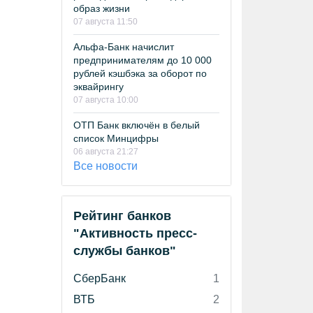
образ жизни
07 августа 11:50
Альфа-Банк начислит
предпринимателям до 10 000
рублей кэшбэка за оборот по
эквайрингу
07 августа 10:00
ОТП Банк включён в белый
список Минцифры
06 августа 21:27
Все новости
Рейтинг банков
"Активность пресс-
службы банков"
СберБанк
1
ВТБ
2