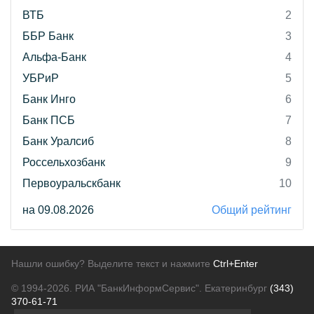
ВТБ
2
ББР Банк
3
Альфа-Банк
4
УБРиР
5
Банк Инго
6
Банк ПСБ
7
Банк Уралсиб
8
Россельхозбанк
9
Первоуральскбанк
10
на 09.08.2026
Общий рейтинг
Нашли ошибку? Выделите текст и нажмите
Ctrl+Enter
© 1994-2026.
РИА "БанкИнформСервис". Екатеринбург
(343)
370-61-71