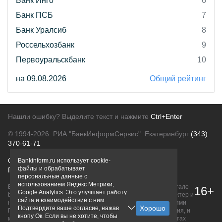
Банк Инго
6
Банк ПСБ
7
Банк Уралсиб
8
Россельхозбанк
9
Первоуральскбанк
10
на 09.08.2026
Общий рейтинг
Нашли ошибку? Выделите текст и нажмите
Ctrl+Enter
© 1994-2026.
РИА "БанкИнформСервис". Екатеринбург
(343)
370-61-71
О проекте
Политика конфиденциальности
Bankinform.ru использует cookie-
файлы и обрабатывает
Правовая информация
Для рекламодателей
персональные данные с
использованием Яндекс Метрики,
Вся информация о продуктах банков, размещенная на портале
16+
Google Analytics. Это улучшает работу
bankinform.ru, носит исключительно ознакомительный характер и
сайта и взаимодействие с ним.
не является публичной офертой, определяемой положениями
Подтвердите ваше согласие, нажав
ГК РФ. Информация не содержит точного и полного описания, и
кнопу Ок. Если вы не хотите, чтобы
может быть изменена. Конечные условия уточняйте на сайтах