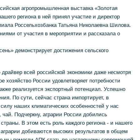
ссийская агропромышленная выставка «Золотая
нашего региона в ней принял участие и директор
лиала Россельхозбанка Татьяна Николаевна Шилова.
иями от участия в мероприятии и рассказала о
осень» демонстрирует достижения сельского
то драйвер всей российской экономики даже несмотря
ое хозяйство России удовлетворяет потребности
также реализуется экспортный потенциал. Успешно
ия. По сути, сейчас страна импортирует, в
в силу наших климатических особенностей у нас
, чай. Подчеркну, аграрии России добились
страны. В этом есть роль каждого региона - и нашего
и аграрии добиваются высоких результатов в общем
то мы помогли АПК стать по-настоящему современной