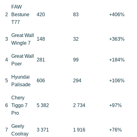
FAW
2
Bestune
420
83
+406%
T77
Great Wall
3
148
32
+363%
Wingle 7
Great Wall
4
281
99
+184%
Poer
Hyundai
5
606
294
+106%
Palisade
Chery
6
Tiggo 7
5 382
2 734
+97%
Pro
Geely
7
3 371
1 916
+76%
Coolray