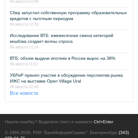
06 августа 12:40
Сбер запустил собственную программу образовательных
кредитов с льготным периодом
06 августа 12:33
Исследование ВТБ: ежемесячная смена категорий
кешбэка создает волны спроса
06 августа 12:14
ВТБ: объем выдачи ипотеки в России вырос на 38%
06 августа 11:52
УБРиР принял участие в обсуждении перспектив рынка
ИЖС на выставке Open Village Ural
06 августа 10:40
Все новости
Нашли ошибку? Выделите текст и нажмите
Ctrl+Enter
© 1994-2026.
РИА "БанкИнформСервис". Екатеринбург
(343)