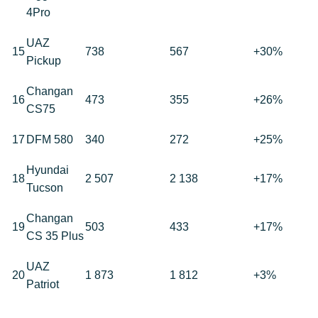
4Pro
UAZ
15
738
567
+30%
Pickup
Changan
16
473
355
+26%
CS75
17
DFM 580
340
272
+25%
Hyundai
18
2 507
2 138
+17%
Tucson
Changan
19
503
433
+17%
CS 35 Plus
UAZ
20
1 873
1 812
+3%
Patriot