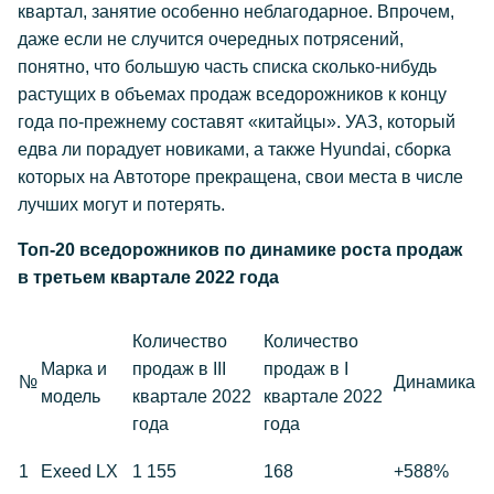
квартал, занятие особенно неблагодарное. Впрочем,
даже если не случится очередных потрясений,
понятно, что большую часть списка сколько-нибудь
растущих в объемах продаж вседорожников к концу
года по-прежнему составят «китайцы». УАЗ, который
едва ли порадует новиками, а также Hyundai, сборка
которых на Автоторе прекращена, свои места в числе
лучших могут и потерять.
Топ-20 вседорожников по динамике роста продаж
в третьем квартале 2022 года
Количество
Количество
Марка и
продаж в III
продаж в I
№
Динамика
модель
квартале 2022
квартале 2022
года
года
1
Exeed LX
1 155
168
+588%