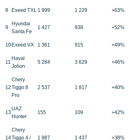
8
Exeed TXL
1 999
1 229
+63%
Hyundai
9
1 427
938
+52%
Santa Fe
10
Exeed VX
1 361
915
+49%
Haval
11
5 284
3 629
+46%
Jolion
Chery
12
Tiggo 8
2 537
1 817
+40%
Pro
UAZ
13
155
109
+42%
Hunter
Chery
14
Tiggo 4 /
1 987
1 437
+38%