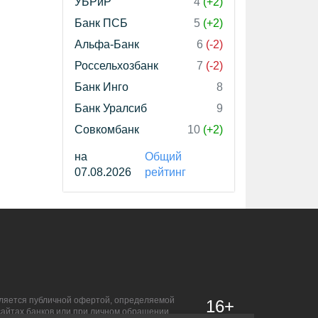
УБРиР
4
(+2)
Банк ПСБ
5
(+2)
Альфа-Банк
6
(-2)
Россельхозбанк
7
(-2)
Банк Инго
8
Банк Уралсиб
9
Совкомбанк
10
(+2)
на
Общий
07.08.2026
рейтинг
является публичной офертой, определяемой
16+
сайтах банков или при личном обращении.