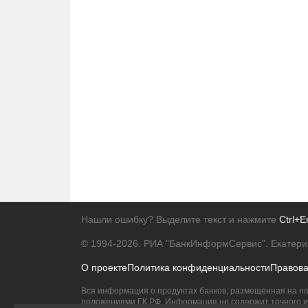
Нашли ошибку? Выделите текст и нажмите
Ctrl+E
© 1994-2026.
РИА "БанкИнформСервис". Екатери
О проекте
Политика конфиденциальности
Правов
Вся информация о продуктах банков, размещенная на по
положениями ГК РФ. Информация не содержит точного и 