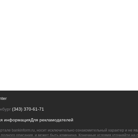
nter
нбург
(343) 370-61-71
ая информация
Для рекламодателей
ртале bankinform.ru, носит исключительно ознакомительный характер и не 
полного описания, и может быть изменена. Конечные условия уточняйте на 