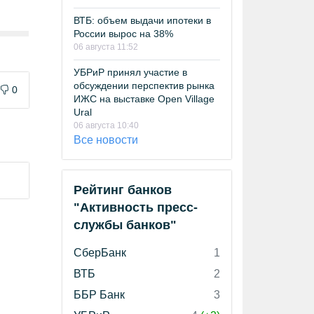
ВТБ: объем выдачи ипотеки в
России вырос на 38%
06 августа 11:52
УБРиР принял участие в
обсуждении перспектив рынка
0
ИЖС на выставке Open Village
Ural
06 августа 10:40
Все новости
Рейтинг банков
"Активность пресс-
службы банков"
СберБанк
1
ВТБ
2
ББР Банк
3