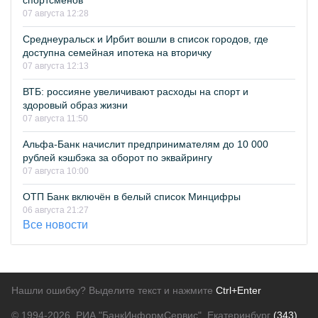
спортсменов
07 августа 12:28
Среднеуральск и Ирбит вошли в список городов, где
доступна семейная ипотека на вторичку
07 августа 12:13
ВТБ: россияне увеличивают расходы на спорт и
здоровый образ жизни
07 августа 11:50
Альфа-Банк начислит предпринимателям до 10 000
рублей кэшбэка за оборот по эквайрингу
07 августа 10:00
ОТП Банк включён в белый список Минцифры
06 августа 21:27
Все новости
Нашли ошибку? Выделите текст и нажмите
Ctrl+Enter
© 1994-2026.
РИА "БанкИнформСервис". Екатеринбург
(343)