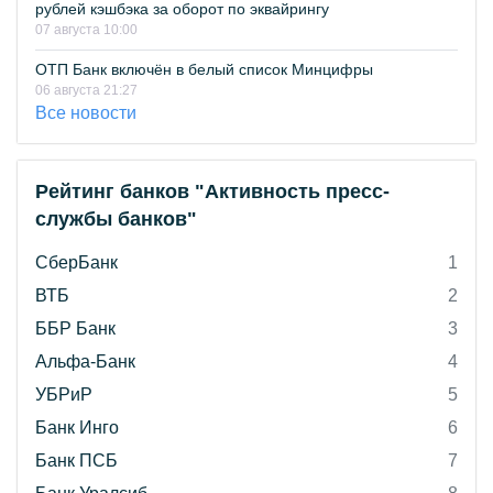
рублей кэшбэка за оборот по эквайрингу
07 августа 10:00
ОТП Банк включён в белый список Минцифры
06 августа 21:27
Все новости
Рейтинг банков "Активность пресс-
службы банков"
СберБанк
1
ВТБ
2
ББР Банк
3
Альфа-Банк
4
УБРиР
5
Банк Инго
6
Банк ПСБ
7