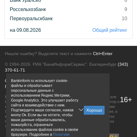
Банк Уралсиб
8
Россельхозбанк
9
Первоуральскбанк
10
на 09.08.2026
Общий рейтинг
Нашли ошибку? Выделите текст и нажмите
Ctrl+Enter
© 1994-2026.
РИА "БанкИнформСервис". Екатеринбург
(343)
370-61-71
О проекте
Политика конфиденциальности
Bankinform.ru использует cookie-
файлы и обрабатывает
Правовая информация
Для рекламодателей
персональные данные с
использованием Яндекс Метрики,
Вся информация о продуктах банков, размещенная на портале
16+
Google Analytics. Это улучшает работу
bankinform.ru, носит исключительно ознакомительный характер и
сайта и взаимодействие с ним.
не является публичной офертой, определяемой положениями
Подтвердите ваше согласие, нажав
ГК РФ. Информация не содержит точного и полного описания, и
кнопу Ок. Если вы не хотите, чтобы
может быть изменена. Конечные условия уточняйте на сайтах
ваши данные обрабатывались,
банков или при личном обращении. Исключительное право на
пожалуйста, ограничьте
товарные знаки принадлежит их правообладателям.
использование файлов cookie в своём
браузере. Подробнее в
Политике