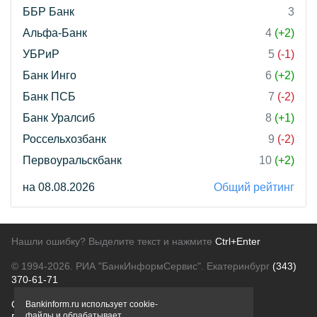
ББР Банк
3
Альфа-Банк
4
(+2)
УБРиР
5
(-1)
Банк Инго
6
(+2)
Банк ПСБ
7
(-2)
Банк Уралсиб
8
(+1)
Россельхозбанк
9
(-2)
Первоуральскбанк
10
(+2)
на 08.08.2026
Общий рейтинг
Нашли ошибку? Выделите текст и нажмите
Ctrl+Enter
© 1994-2026.
РИА "БанкИнформСервис". Екатеринбург
(343)
370-61-71
О проекте
Политика конфиденциальности
Bankinform.ru использует cookie-
файлы и обрабатывает