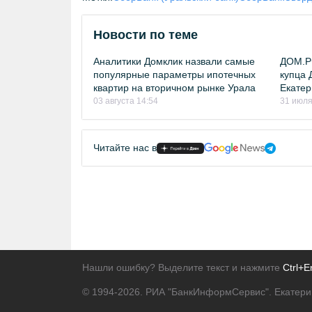
Новости по теме
Аналитики Домклик назвали самые
ДОМ.РФ
популярные параметры ипотечных
купца 
квартир на вторичном рынке Урала
Екатер
03 августа 14:54
31 июля
Читайте нас в
Нашли ошибку? Выделите текст и нажмите
Ctrl+E
© 1994-2026.
РИА "БанкИнформСервис". Екатери