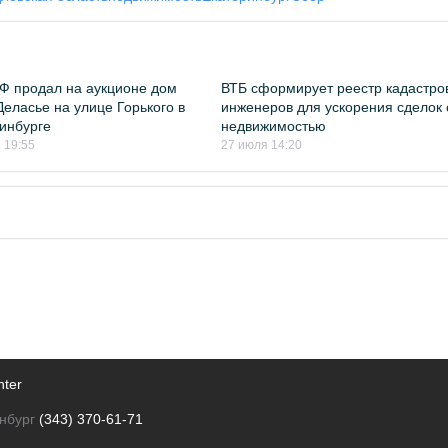
 продал на аукционе дом
ВТБ сформирует реестр кадастро
Деласье на улице Горького в
инженеров для ускорения сделок 
инбурге
недвижимостью
 19:55
27 июля 14:20
nter
нбург
(343) 370-61-71