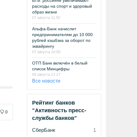
ВТБ: россияне увеличивают
расходы на спорт и здоровый
образ жизни
07 августа 11:50
Альфа-Банк начислит
предпринимателям до 10 000
рублей кэшбэка за оборот по
эквайрингу
07 августа 10:00
ОТП Банк включён в белый
список Минцифры
06 августа 21:27
Все новости
Рейтинг банков
"Активность пресс-
0
службы банков"
СберБанк
1