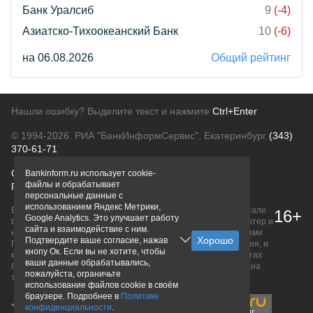
Банк Уралсиб
9
(-4)
Азиатско-Тихоокеанский Банк
10
(-6)
на 06.08.2026
Общий рейтинг
Нашли ошибку? Выделите текст и нажмите
Ctrl+Enter
© 1994-2026.
РИА "БанкИнформСервис". Екатеринбург
(343)
370-61-71
О проекте
Политика конфиденциальности
Bankinform.ru использует cookie-
файлы и обрабатывает
Правовая информация
Для рекламодателей
персональные данные с
использованием Яндекс Метрики,
Вся информация о продуктах банков, размещенная на портале
16+
Google Analytics. Это улучшает работу
bankinform.ru, носит исключительно ознакомительный характер и
сайта и взаимодействие с ним.
не является публичной офертой, определяемой положениями
Подтвердите ваше согласие, нажав
ГК РФ. Информация не содержит точного и полного описания, и
кнопу Ок. Если вы не хотите, чтобы
может быть изменена. Конечные условия уточняйте на сайтах
ваши данные обрабатывались,
банков или при личном обращении. Исключительное право на
пожалуйста, ограничьте
товарные знаки принадлежит их правообладателям.
использование файлов cookie в своём
браузере. Подробнее в
Политике
конфиденциальности
.