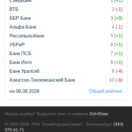
СберБанк
1
(+1)
ВТБ
2
(-1)
ББР Банк
3
(+9)
Альфа-Банк
4
(-1)
Россельхозбанк
5
(+1)
УБРиР
6
(+1)
Банк ПСБ
7
(+1)
Банк Инго
8
(+1)
Банк Уралсиб
9
(-4)
Азиатско-Тихоокеанский Банк
10
(-6)
на 06.08.2026
Общий рейтинг
Нашли ошибку? Выделите текст и нажмите
Ctrl+Enter
© 1994-2026.
РИА "БанкИнформСервис". Екатеринбург
(343)
370-61-71