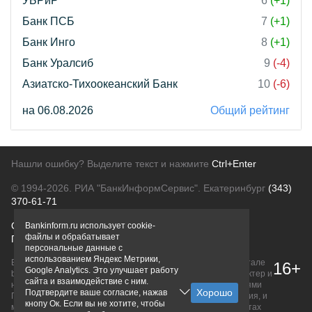
УБРиР
6
(+1)
Банк ПСБ
7
(+1)
Банк Инго
8
(+1)
Банк Уралсиб
9
(-4)
Азиатско-Тихоокеанский Банк
10
(-6)
на 06.08.2026
Общий рейтинг
Нашли ошибку? Выделите текст и нажмите
Ctrl+Enter
© 1994-2026.
РИА "БанкИнформСервис". Екатеринбург
(343)
370-61-71
О проекте
Политика конфиденциальности
Bankinform.ru использует cookie-
файлы и обрабатывает
Правовая информация
Для рекламодателей
персональные данные с
использованием Яндекс Метрики,
Вся информация о продуктах банков, размещенная на портале
16+
Google Analytics. Это улучшает работу
bankinform.ru, носит исключительно ознакомительный характер и
сайта и взаимодействие с ним.
не является публичной офертой, определяемой положениями
Подтвердите ваше согласие, нажав
ГК РФ. Информация не содержит точного и полного описания, и
кнопу Ок. Если вы не хотите, чтобы
может быть изменена. Конечные условия уточняйте на сайтах