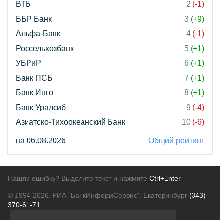
ВТБ
2
(-1)
ББР Банк
3
(+9)
Альфа-Банк
4
(-1)
Россельхозбанк
5
(+1)
УБРиР
6
(+1)
Банк ПСБ
7
(+1)
Банк Инго
8
(+1)
Банк Уралсиб
9
(-4)
Азиатско-Тихоокеанский Банк
10
(-6)
на 06.08.2026
Общий рейтинг
Нашли ошибку? Выделите текст и нажмите
Ctrl+Enter
© 1994-2026.
РИА "БанкИнформСервис". Екатеринбург
(343)
370-61-71