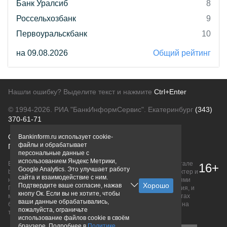
Банк Уралсиб
8
Россельхозбанк
9
Первоуральскбанк
10
на 09.08.2026
Общий рейтинг
Нашли ошибку? Выделите текст и нажмите
Ctrl+Enter
© 1994-2026.
РИА "БанкИнформСервис". Екатеринбург
(343)
370-61-71
О проекте
Политика конфиденциальности
Bankinform.ru использует cookie-
файлы и обрабатывает
Правовая информация
Для рекламодателей
персональные данные с
использованием Яндекс Метрики,
Вся информация о продуктах банков, размещенная на портале
16+
Google Analytics. Это улучшает работу
bankinform.ru, носит исключительно ознакомительный характер и
сайта и взаимодействие с ним.
не является публичной офертой, определяемой положениями
Подтвердите ваше согласие, нажав
ГК РФ. Информация не содержит точного и полного описания, и
кнопу Ок. Если вы не хотите, чтобы
может быть изменена. Конечные условия уточняйте на сайтах
ваши данные обрабатывались,
банков или при личном обращении. Исключительное право на
пожалуйста, ограничьте
товарные знаки принадлежит их правообладателям.
использование файлов cookie в своём
браузере. Подробнее в
Политике