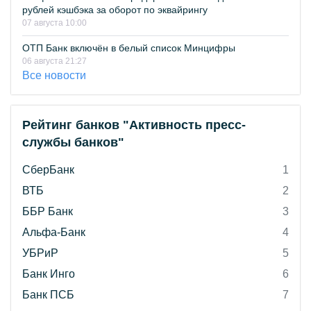
рублей кэшбэка за оборот по эквайрингу
07 августа 10:00
ОТП Банк включён в белый список Минцифры
06 августа 21:27
Все новости
Рейтинг банков "Активность пресс-
службы банков"
СберБанк
1
ВТБ
2
ББР Банк
3
Альфа-Банк
4
УБРиР
5
Банк Инго
6
Банк ПСБ
7