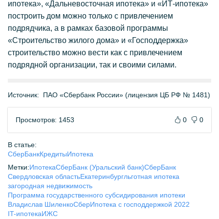
ипотека», «Дальневосточная ипотека» и «ИТ-ипотека»
построить дом можно только с привлечением
подрядчика, а в рамках базовой программы
«Строительство жилого дома» и «Господдержка»
строительство можно вести как с привлечением
подрядной организации, так и своими силами.
Источник:
ПАО «Сбербанк России» (лицензия ЦБ РФ № 1481)
Просмотров: 1453
0
0
В статье:
СберБанк
Кредиты
Ипотека
Метки:
Ипотека
СберБанк (Уральский банк)
СберБанк
Свердловская область
Екатеринбург
льготная ипотека
загородная недвижимость
Программа государственного субсидирования ипотеки
Владислав Шиленко
Сбер
Ипотека с господдержкой 2022
IT-ипотека
ИЖС