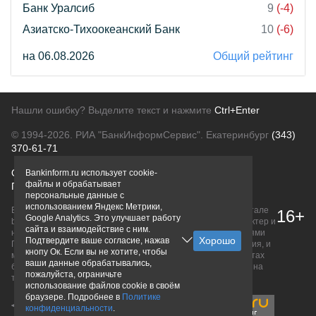
Банк Уралсиб
9
(-4)
Азиатско-Тихоокеанский Банк
10
(-6)
на 06.08.2026
Общий рейтинг
Нашли ошибку? Выделите текст и нажмите
Ctrl+Enter
© 1994-2026.
РИА "БанкИнформСервис". Екатеринбург
(343)
370-61-71
О проекте
Политика конфиденциальности
Bankinform.ru использует cookie-
файлы и обрабатывает
Правовая информация
Для рекламодателей
персональные данные с
использованием Яндекс Метрики,
Вся информация о продуктах банков, размещенная на портале
16+
Google Analytics. Это улучшает работу
bankinform.ru, носит исключительно ознакомительный характер и
сайта и взаимодействие с ним.
не является публичной офертой, определяемой положениями
Подтвердите ваше согласие, нажав
ГК РФ. Информация не содержит точного и полного описания, и
кнопу Ок. Если вы не хотите, чтобы
может быть изменена. Конечные условия уточняйте на сайтах
ваши данные обрабатывались,
банков или при личном обращении. Исключительное право на
пожалуйста, ограничьте
товарные знаки принадлежит их правообладателям.
использование файлов cookie в своём
браузере. Подробнее в
Политике
конфиденциальности
.