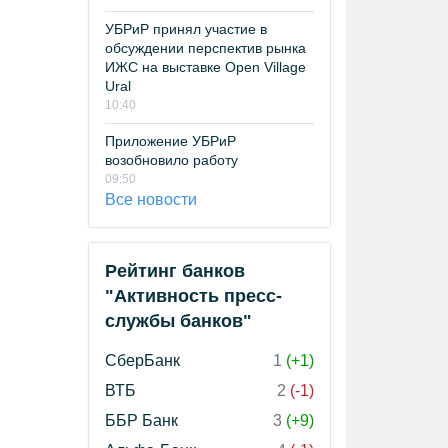
УБРиР принял участие в
обсуждении перспектив рынка
ИЖС на выставке Open Village
Ural
10:40
Приложение УБРиР
возобновило работу
09:50
Все новости
Рейтинг банков
"Активность пресс-
службы банков"
СберБанк
1
(+1)
ВТБ
2
(-1)
ББР Банк
3
(+9)