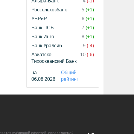
Альфа-Банк
4
(-1)
Россельхозбанк
5
(+1)
УБРиР
6
(+1)
Банк ПСБ
7
(+1)
Банк Инго
8
(+1)
Банк Уралсиб
9
(-4)
Азиатско-
10
(-6)
Тихоокеанский Банк
на
Общий
06.08.2026
рейтинг
является публичной офертой, определяемой