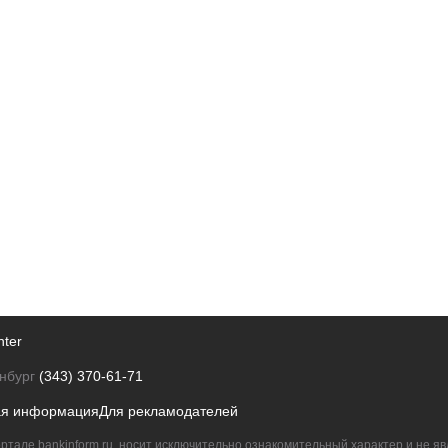
nter
нбург
(343) 370-61-71
ая информация
Для рекламодателей
ртале bankinform.ru, носит исключительно ознакомительный характер и не 