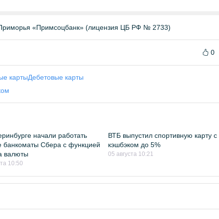
Приморья «Примсоцбанк» (лицензия ЦБ РФ № 2733)
0
ые карты
Дебетовые карты
ком
еринбурге начали работать
ВТБ выпустил спортивную карту с
 банкоматы Сбера с функцией
кэшбэком до 5%
а валюты
05 августа 10:21
ста 10:50