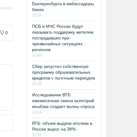
Екатеринбурга в амбассадоры
банка
15:56
ПСБ и МЧС России будут
оказывать поддержку жителям
0
пострадавших при
чрезвычайных ситуациях
регионов
12:40
Сбер запустил собственную
программу образовательных
кредитов с льготным периодом
12:33
Исследование ВТБ:
ежемесячная смена категорий
кешбэка создает волны спроса
12:14
ВТБ: объем выдачи ипотеки в
России вырос на 38%
11:52