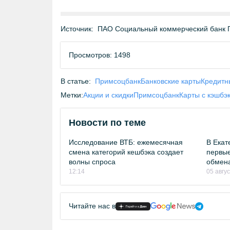
Источник:
ПАО Социальный коммерческий банк 
Просмотров: 1498
В статье:
Примсоцбанк
Банковские карты
Кредитн
Метки:
Акции и скидки
Примсоцбанк
Карты с кэшбэ
Новости по теме
Исследование ВТБ: ежемесячная
В Екат
смена категорий кешбэка создает
первые
волны спроса
обмен
12:14
05 авгу
Читайте нас в