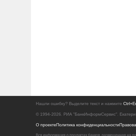
Нашли ошибку? Выделите текст и нажмите
Ctrl+E
© 1994-2026.
РИА "БанкИнформСервис". Екатери
О проекте
Политика конфиденциальности
Правов
Вся информация о продуктах банков, размещенная на по