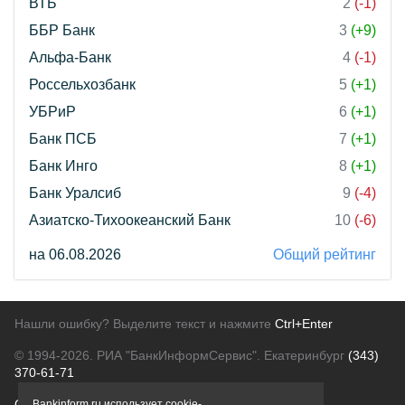
ВТБ
2
(-1)
ББР Банк
3
(+9)
Альфа-Банк
4
(-1)
Россельхозбанк
5
(+1)
УБРиР
6
(+1)
Банк ПСБ
7
(+1)
Банк Инго
8
(+1)
Банк Уралсиб
9
(-4)
Азиатско-Тихоокеанский Банк
10
(-6)
на 06.08.2026
Общий рейтинг
Нашли ошибку? Выделите текст и нажмите
Ctrl+Enter
© 1994-2026.
РИА "БанкИнформСервис". Екатеринбург
(343)
370-61-71
О проекте
Политика конфиденциальности
Bankinform.ru использует cookie-