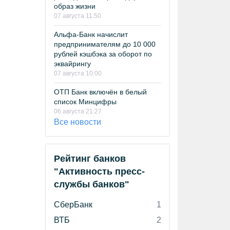
образ жизни
07 августа 11:50
Альфа-Банк начислит
предпринимателям до 10 000
рублей кэшбэка за оборот по
эквайрингу
07 августа 10:00
ОТП Банк включён в белый
список Минцифры
06 августа 21:27
Все новости
Рейтинг банков
"Активность пресс-
службы банков"
СберБанк
1
ВТБ
2