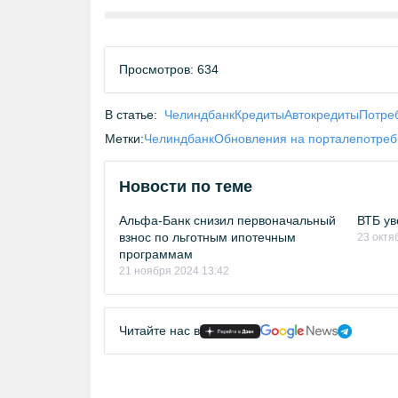
Просмотров: 634
В статье:
Челиндбанк
Кредиты
Автокредиты
Потре
Метки:
Челиндбанк
Обновления на портале
потреб
Новости по теме
Альфа-Банк снизил первоначальный
ВТБ ув
взнос по льготным ипотечным
23 октя
программам
21 ноября 2024 13:42
Читайте нас в