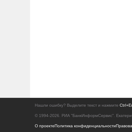
Нашли ошибку? Выделите текст и нажмите
Ctrl+E
© 1994-2026.
РИА "БанкИнформСервис". Екатери
О проекте
Политика конфиденциальности
Правов