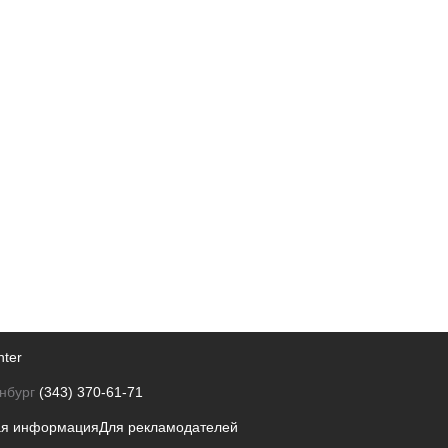
nter
нбург
(343) 370-61-71
ая информация
Для рекламодателей