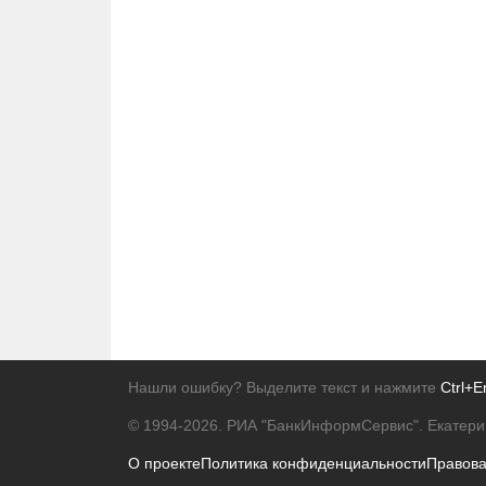
Нашли ошибку? Выделите текст и нажмите
Ctrl+E
© 1994-2026.
РИА "БанкИнформСервис". Екатери
О проекте
Политика конфиденциальности
Правов