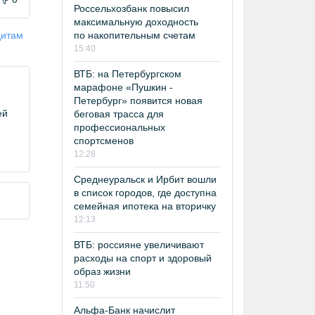
Россельхозбанк повысил
максимальную доходность
по накопительным счетам
дитам
15:40
ВТБ: на Петербургском
марафоне «Пушкин -
Петербург» появится новая
ей
беговая трасса для
профессиональных
спортсменов
12:28
Среднеуральск и Ирбит вошли
в список городов, где доступна
семейная ипотека на вторичку
12:13
ВТБ: россияне увеличивают
расходы на спорт и здоровый
образ жизни
11:50
Альфа-Банк начислит