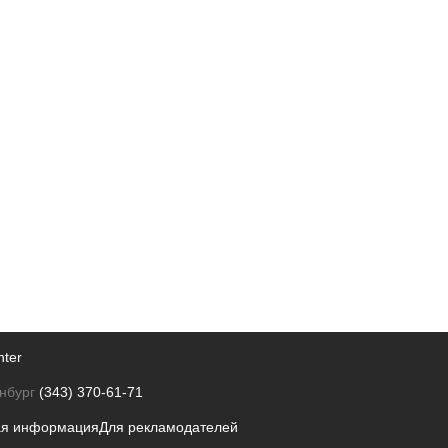
nter
нбург
(343) 370-61-71
ая информация
Для рекламодателей