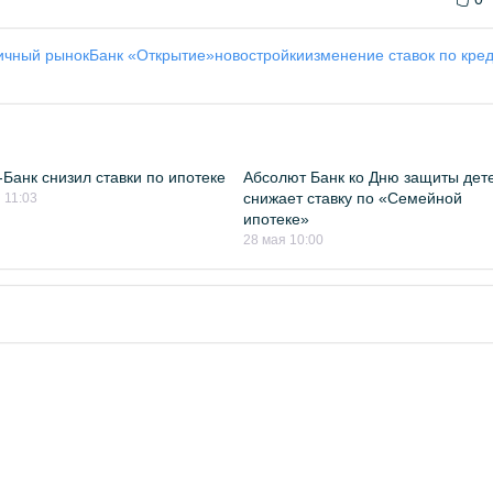
ичный рынок
Банк «Открытие»
новостройки
изменение ставок по кре
Банк снизил ставки по ипотеке
Абсолют Банк ко Дню защиты дет
снижает ставку по «Семейной
 11:03
ипотеке»
28 мая 10:00