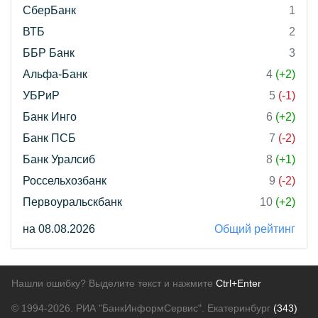
СберБанк
1
ВТБ
2
ББР Банк
3
Альфа-Банк
4
(+2)
УБРиР
5
(-1)
Банк Инго
6
(+2)
Банк ПСБ
7
(-2)
Банк Уралсиб
8
(+1)
Россельхозбанк
9
(-2)
Первоуральскбанк
10
(+2)
на 08.08.2026
Общий рейтинг
Нашли ошибку? Выделите текст и нажмите
Ctrl+Enter
© 1994-2026.
РИА "БанкИнформСервис". Екатеринбург
(343)