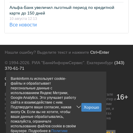
Альфа-Банк увеличил льготный период по кредитной
карте до 150 дней
10 августа 12:13
Все новости
Нашли ошибку? Выделите текст и нажмите
Ctrl+Enter
© 1994-2026.
РИА "БанкИнформСервис". Екатеринбург
(343)
370-61-71
О проекте
Политика конфиденциальности
Bankinform.ru использует cookie-
файлы и обрабатывает
Правовая информация
Для рекламодателей
персональные данные с
использованием Яндекс Метрики,
Вся информация о продуктах банков, размещенная на портале
16+
Google Analytics. Это улучшает работу
bankinform.ru, носит исключительно ознакомительный характер и
сайта и взаимодействие с ним.
не является публичной офертой, определяемой положениями
Подтвердите ваше согласие, нажав
ГК РФ. Информация не содержит точного и полного описания, и
кнопу Ок. Если вы не хотите, чтобы
может быть изменена. Конечные условия уточняйте на сайтах
ваши данные обрабатывались,
банков или при личном обращении. Исключительное право на
пожалуйста, ограничьте
товарные знаки принадлежит их правообладателям.
использование файлов cookie в своём
браузере. Подробнее в
Политике