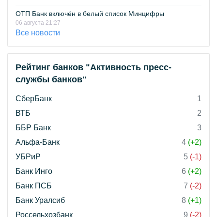
ОТП Банк включён в белый список Минцифры
06 августа 21:27
Все новости
Рейтинг банков "Активность пресс-
службы банков"
СберБанк
1
ВТБ
2
ББР Банк
3
Альфа-Банк
4
(+2)
УБРиР
5
(-1)
Банк Инго
6
(+2)
Банк ПСБ
7
(-2)
Банк Уралсиб
8
(+1)
Россельхозбанк
9
(-2)