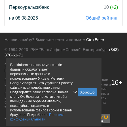
Первоуральскбанк
10
(+2)
на 08.08.2026
Общий рейтинг
Нашли ошибку? Выделите текст и нажмите
Ctrl+Enter
© 1994-2026.
РИА "БанкИнформСервис". Екатеринбург
(343)
370-61-71
О проекте
Политика конфиденциальности
Bankinform.ru использует cookie-
файлы и обрабатывает
Правовая информация
Для рекламодателей
персональные данные с
использованием Яндекс Метрики,
Вся информация о продуктах банков, размещенная на портале
16+
Google Analytics. Это улучшает работу
bankinform.ru, носит исключительно ознакомительный характер и
сайта и взаимодействие с ним.
не является публичной офертой, определяемой положениями
Подтвердите ваше согласие, нажав
ГК РФ. Информация не содержит точного и полного описания, и
кнопу Ок. Если вы не хотите, чтобы
может быть изменена. Конечные условия уточняйте на сайтах
ваши данные обрабатывались,
банков или при личном обращении. Исключительное право на
пожалуйста, ограничьте
товарные знаки принадлежит их правообладателям.
использование файлов cookie в своём
браузере. Подробнее в
Политике
конфиденциальности
.