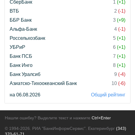
СберБанк
1
(+1)
ВТБ
2
(-1)
ББР Банк
3
(+9)
Альфа-Банк
4
(-1)
Россельхозбанк
5
(+1)
УБРиР
6
(+1)
Банк ПСБ
7
(+1)
Банк Инго
8
(+1)
Банк Уралсиб
9
(-4)
Азиатско-Тихоокеанский Банк
10
(-6)
на 06.08.2026
Общий рейтинг
Нашли ошибку? Выделите текст и нажмите
Ctrl+Enter
© 1994-2026.
РИА "БанкИнформСервис". Екатеринбург
(343)
370-61-71