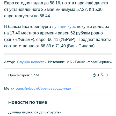
Евро сегодня падал до 58.16, но эта пара ещё далеко
от установленного 25 мая минимума 57.22. К 15.30
евро торгуется по 58,44.
В банках Екатеринбурга
лучший курс
покупки доллара
на 17.40 местного времени равен 62 рублям ровно
(банк «Финам»), евро -66,41 (УБРиР). Продают валюты
соответственно от 68,83 и 71,40 (Банк Синара).
Автор:
Служба новостей
Источник:
ИА «БанкИнформСервис»
Просмотров: 1774
0
0
Метки:
БанкИнформСервис
евро
доллар
Новости по теме
Доллар поднялся до 82 рублей