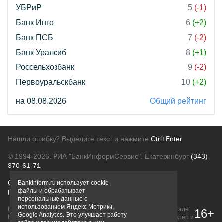
УБРиР
5
(-1)
Банк Инго
6
(+2)
Банк ПСБ
7
(-2)
Банк Уралсиб
8
(+1)
Россельхозбанк
9
(-2)
Первоуральскбанк
10
(+2)
на 08.08.2026
Общий рейтинг
Нашли ошибку? Выделите текст и нажмите
Ctrl+Enter
© 1994-2026.
РИА "БанкИнформСервис". Екатеринбург
(343)
370-61-71
О проекте
Политика конфиденциальности
Bankinform.ru использует cookie-
файлы и обрабатывает
Правовая информация
Для рекламодателей
персональные данные с
использованием Яндекс Метрики,
Вся информация о продуктах банков, размещенная на портале
16+
Google Analytics. Это улучшает работу
bankinform.ru, носит исключительно ознакомительный характер и