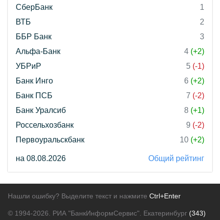
СберБанк
1
ВТБ
2
ББР Банк
3
Альфа-Банк
4
(+2)
УБРиР
5
(-1)
Банк Инго
6
(+2)
Банк ПСБ
7
(-2)
Банк Уралсиб
8
(+1)
Россельхозбанк
9
(-2)
Первоуральскбанк
10
(+2)
на 08.08.2026
Общий рейтинг
Нашли ошибку? Выделите текст и нажмите
Ctrl+Enter
© 1994-2026.
РИА "БанкИнформСервис". Екатеринбург
(343)