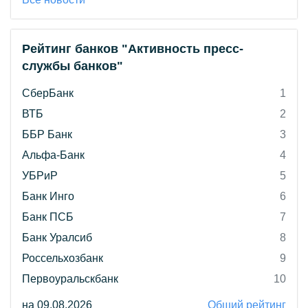
Рейтинг банков "Активность пресс-
службы банков"
СберБанк
1
ВТБ
2
ББР Банк
3
Альфа-Банк
4
УБРиР
5
Банк Инго
6
Банк ПСБ
7
Банк Уралсиб
8
Россельхозбанк
9
Первоуральскбанк
10
на 09.08.2026
Общий рейтинг