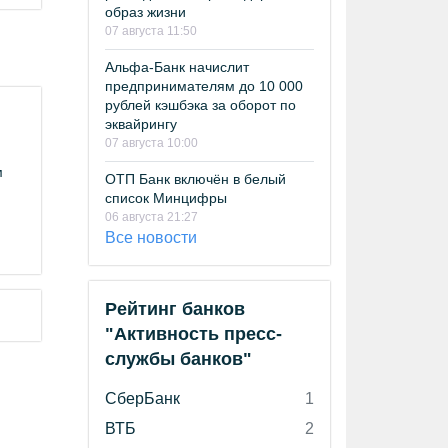
образ жизни
07 августа 11:50
Альфа-Банк начислит
предпринимателям до 10 000
рублей кэшбэка за оборот по
эквайрингу
07 августа 10:00
м
ОТП Банк включён в белый
список Минцифры
06 августа 21:27
Все новости
Рейтинг банков
"Активность пресс-
службы банков"
СберБанк
1
ВТБ
2