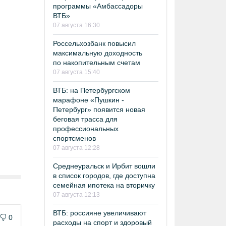
программы «Амбассадоры
ВТБ»
07 августа 16:30
Россельхозбанк повысил
максимальную доходность
по накопительным счетам
07 августа 15:40
ВТБ: на Петербургском
марафоне «Пушкин -
Петербург» появится новая
беговая трасса для
профессиональных
спортсменов
07 августа 12:28
Среднеуральск и Ирбит вошли
в список городов, где доступна
семейная ипотека на вторичку
07 августа 12:13
ВТБ: россияне увеличивают
0
расходы на спорт и здоровый