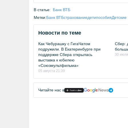
В статье:
Банк ВТБ
Метки:
Банк ВТБ
страхование
дети
пособия
Детские
Новости по теме
Как Чебурашку с ГигаЧатом
Сбер: 
подружили. В Екатеринбурге при
больши
поддержке Сбера открылась
30 июля
выставка к юбилею
«Союзмультфильма»
05 августа 21:39
Читайте нас в