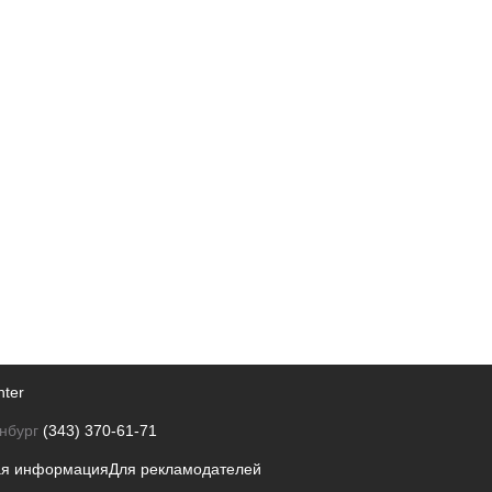
nter
нбург
(343) 370-61-71
ая информация
Для рекламодателей