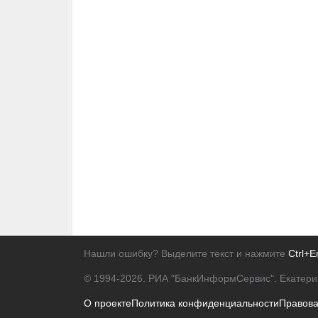
Нашли ошибку? Выделите текст и нажмите
Ctrl+E
© 1994-2026.
РИА "БанкИнформСервис". Екатери
О проекте
Политика конфиденциальности
Правов