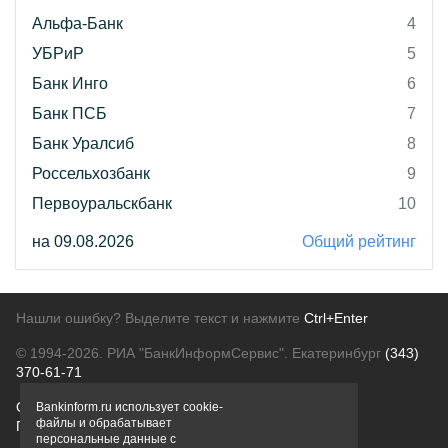
Альфа-Банк
4
УБРиР
5
Банк Инго
6
Банк ПСБ
7
Банк Уралсиб
8
Россельхозбанк
9
Первоуральскбанк
10
на 09.08.2026
Общий рейтинг
Нашли ошибку? Выделите текст и нажмите
Ctrl+Enter
© 1994-2026.
РИА "БанкИнформСервис". Екатеринбург
(343)
370-61-71
О проекте
Политика конфиденциальности
Bankinform.ru использует cookie-
файлы и обрабатывает
Правовая информация
Для рекламодателей
персональные данные с