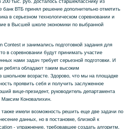
 200 тыс. руб. досталось старшекласснику из
е банк ВТБ принял решение дополнительно отметить
ика в серьезном технологическом соревновании и
ение в Высшей школе экономики по выбранной
n Contest и занимались подготовкой задания для
что в соревновании будут принимать участие
нных нами задач требует серьезной подготовки. И
ши ребята обладают таким высоким
 школьном возрасте. Здорово, что мы на площадке
ность проявить себя и получить заслуженное
арший вице-президент, руководитель департамента
 Максим Коновалихин.
 также имели возможность решить еще две задачи по
несение данных, но в постановке, близкой к
cation - упражнение, требовавшее создать алгоритм,