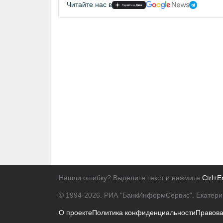
Читайте нас в
Нашли ошибку? Выделите текст и нажмите
Ctrl+E
© 1994-2026.
РИА "БанкИнформСервис". Екатери
О проекте
Политика конфиденциальности
Правов