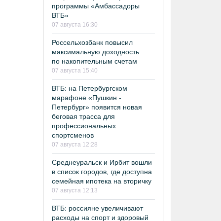
программы «Амбассадоры
ВТБ»
07 августа 16:30
Россельхозбанк повысил
максимальную доходность
по накопительным счетам
07 августа 15:40
ВТБ: на Петербургском
марафоне «Пушкин -
Петербург» появится новая
беговая трасса для
профессиональных
спортсменов
07 августа 12:28
Среднеуральск и Ирбит вошли
в список городов, где доступна
семейная ипотека на вторичку
07 августа 12:13
ВТБ: россияне увеличивают
расходы на спорт и здоровый