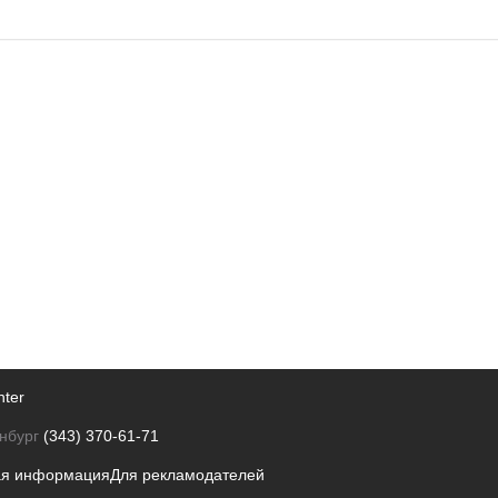
nter
нбург
(343) 370-61-71
ая информация
Для рекламодателей