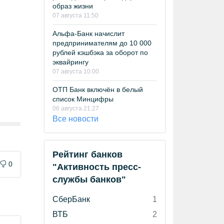
образ жизни
07 августа 11:50
Альфа-Банк начислит
предпринимателям до 10 000
рублей кэшбэка за оборот по
эквайрингу
07 августа 10:00
ОТП Банк включён в белый
список Минцифры
06 августа 21:27
Все новости
Рейтинг банков
0
"Активность пресс-
службы банков"
СберБанк
1
ВТБ
2