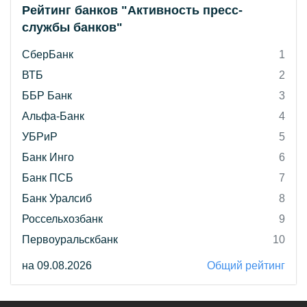
Рейтинг банков "Активность пресс-
службы банков"
СберБанк
1
ВТБ
2
ББР Банк
3
Альфа-Банк
4
УБРиР
5
Банк Инго
6
Банк ПСБ
7
Банк Уралсиб
8
Россельхозбанк
9
Первоуральскбанк
10
на 09.08.2026
Общий рейтинг