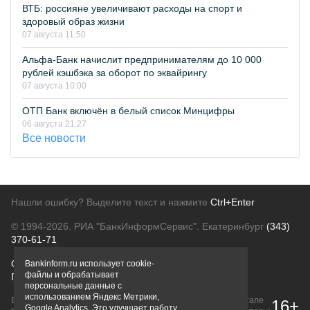
ВТБ: россияне увеличивают расходы на спорт и
здоровый образ жизни
07 августа 11:50
Альфа-Банк начислит предпринимателям до 10 000
рублей кэшбэка за оборот по эквайрингу
07 августа 10:00
ОТП Банк включён в белый список Минцифры
06 августа 21:27
Все новости
Нашли ошибку? Выделите текст и нажмите
Ctrl+Enter
© 1994-2026.
РИА "БанкИнформСервис". Екатеринбург
(343)
370-61-71
О проекте
Политика конфиденциальности
Bankinform.ru использует cookie-
файлы и обрабатывает
Правовая информация
Для рекламодателей
персональные данные с
использованием Яндекс Метрики,
Вся информация о продуктах банков, размещенная на портале
16+
Google Analytics. Это улучшает работу