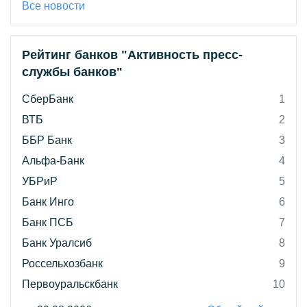
Все новости
Рейтинг банков "Активность пресс-
службы банков"
СберБанк
1
ВТБ
2
ББР Банк
3
Альфа-Банк
4
УБРиР
5
Банк Инго
6
Банк ПСБ
7
Банк Уралсиб
8
Россельхозбанк
9
Первоуральскбанк
10