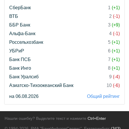
СберБанк
1
(+1)
ВТБ
2
(-1)
ББР Банк
3
(+9)
Альфа-Банк
4
(-1)
Россельхозбанк
5
(+1)
УБРиР
6
(+1)
Банк ПСБ
7
(+1)
Банк Инго
8
(+1)
Банк Уралсиб
9
(-4)
Азиатско-Тихоокеанский Банк
10
(-6)
на 06.08.2026
Общий рейтинг
Нашли ошибку? Выделите текст и нажмите
Ctrl+Enter
© 1994-2026.
РИА "БанкИнформСервис". Екатеринбург
(343)