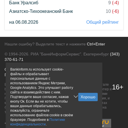
Банк Уралсиб
9
(-4)
Азиатско-Тихоокеанский Банк
10
(-6)
на 06.08.2026
Общий рейтинг
Нашли ошибку? Выделите текст и нажмите
Ctrl+Enter
© 1994-2026.
РИА "БанкИнформСервис". Екатеринбург
(343)
370-61-71
О проекте
Политика конфиденциальности
Bankinform.ru использует cookie-
файлы и обрабатывает
Правовая информация
Для рекламодателей
персональные данные с
использованием Яндекс Метрики,
Вся информация о продуктах банков, размещенная на портале
16+
Google Analytics. Это улучшает работу
bankinform.ru, носит исключительно ознакомительный характер и
сайта и взаимодействие с ним.
не является публичной офертой, определяемой положениями
Подтвердите ваше согласие, нажав
ГК РФ. Информация не содержит точного и полного описания, и
кнопу Ок. Если вы не хотите, чтобы
может быть изменена. Конечные условия уточняйте на сайтах
ваши данные обрабатывались,
банков или при личном обращении. Исключительное право на
пожалуйста, ограничьте
товарные знаки принадлежит их правообладателям.
использование файлов cookie в своём
браузере. Подробнее в
Политике
конфиденциальности
.