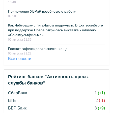
10:40
Приложение УБРиР возобновило работу
09:50
Как Чебурашку с ГигаЧатом подружили. В Екатеринбурге
при поддержке Сбера открылась выставка к юбилею
«Союзмультфильма»
05 августа 21:39
Росстат зафиксировал снижение цен
05 августа 21:22
Все новости
Рейтинг банков "Активность пресс-
службы банков"
СберБанк
1
(+1)
ВТБ
2
(-1)
ББР Банк
3
(+9)