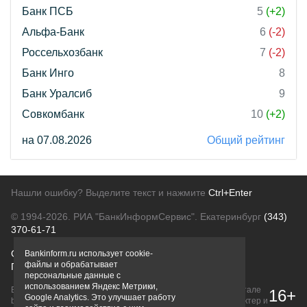
Банк ПСБ
5
(+2)
Альфа-Банк
6
(-2)
Россельхозбанк
7
(-2)
Банк Инго
8
Банк Уралсиб
9
Совкомбанк
10
(+2)
на 07.08.2026
Общий рейтинг
Нашли ошибку? Выделите текст и нажмите
Ctrl+Enter
© 1994-2026.
РИА "БанкИнформСервис". Екатеринбург
(343)
370-61-71
О проекте
Политика конфиденциальности
Bankinform.ru использует cookie-
файлы и обрабатывает
Правовая информация
Для рекламодателей
персональные данные с
использованием Яндекс Метрики,
Вся информация о продуктах банков, размещенная на портале
16+
Google Analytics. Это улучшает работу
bankinform.ru, носит исключительно ознакомительный характер и